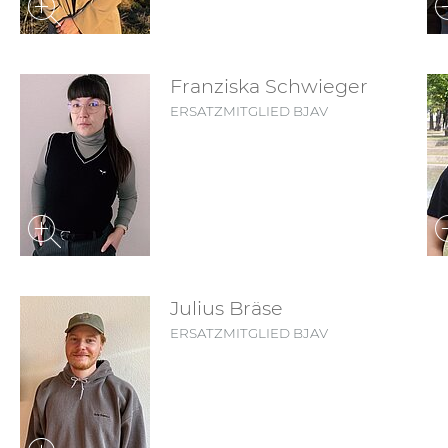
Franziska Schwieger
ERSATZMITGLIED BJAV
Julius Bräse
ERSATZMITGLIED BJAV