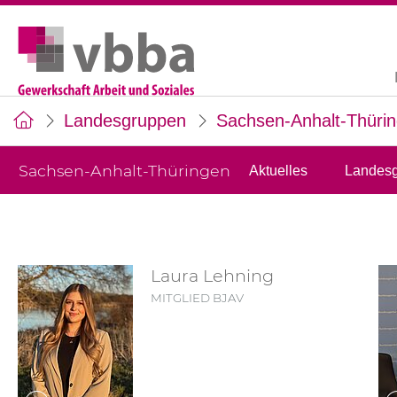
Landesgruppen
Sachsen-Anhalt-Thüri
Sachsen-Anhalt-Thüringen
Aktuelles
Landesg
Laura Lehning
MITGLIED BJAV