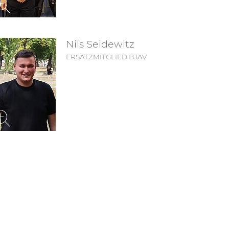
Nils Seidewitz
ERSATZMITGLIED BJAV