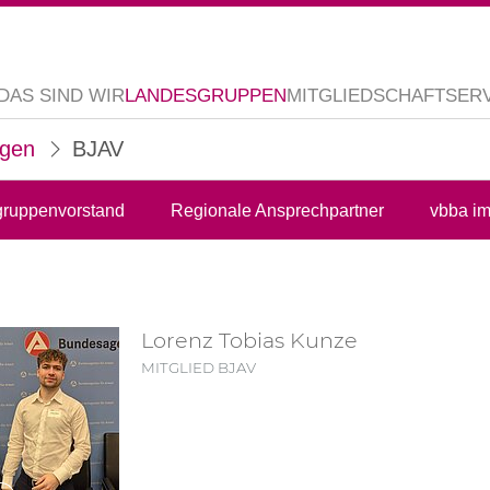
DAS SIND WIR
LANDESGRUPPEN
MITGLIEDSCHAFT
SER
ngen
BJAV
ruppenvorstand
Regionale Ansprechpartner
vbba i
Lorenz Tobias Kunze
MITGLIED BJAV