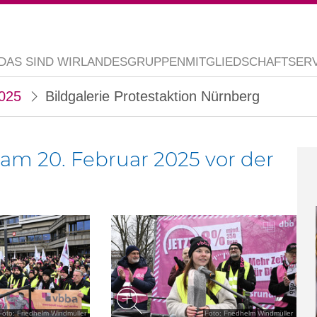
DAS SIND WIR
LANDESGRUPPEN
MITGLIEDSCHAFT
SER
025
Bildgalerie Protestaktion Nürnberg
n am 20. Februar 2025 vor der
Foto: Friedhelm Windmüller
Foto: Friedhelm Windmüller