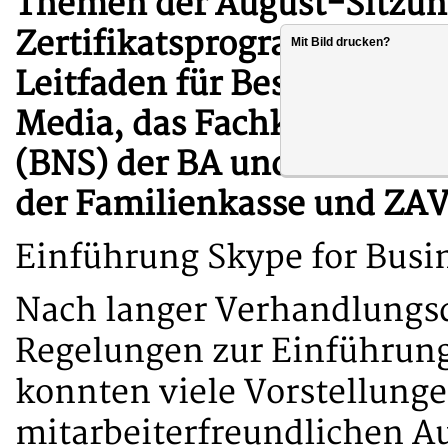
Themen der August-Sitzung
Zertifikatsprogramms „Pro
Mit Bild drucken?
Leitfaden für Beschäftigte
Media, das Fachkonzept f
(BNS) der BA und die Einfü
der Familienkasse und ZAV
Einführung Skype for Busi
Nach langer Verhandlungsda
Regelungen zur Einführung
konnten viele Vorstellung
mitarbeiterfreundlichen A