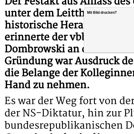
Der Festakt aus Anlass des
unter dem Leitthema Flucht
Mit Bild drucken?
historische Herausforderun
erinnerte der vbba-Bunde
Dombrowski an die Motive 
Gründung war Ausdruck des
die Belange der Kolleginne
Hand zu nehmen.
Es war der Weg fort von de
der NS-Diktatur, hin zur Pl
bundesrepublikanischen D