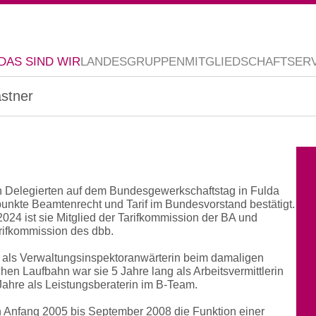
DAS SIND WIR
LANDESGRUPPEN
MITGLIEDSCHAFT
SER
astner
n Delegierten auf dem Bundesgewerkschaftstag in Fulda
punkte Beamtenrecht und Tarif im Bundesvorstand bestätigt.
2024 ist sie Mitglied der Tarifkommission der BA und
arifkommission des dbb.
 als Verwaltungsinspektoranwärterin beim damaligen
chen Laufbahn war sie 5 Jahre lang als Arbeitsvermittlerin
 Jahre als Leistungsberaterin im B-Team.
Anfang 2005 bis September 2008 die Funktion einer