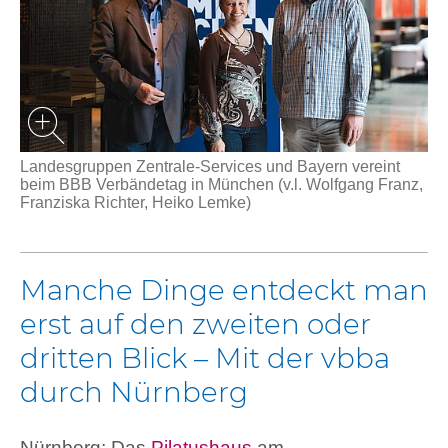
Landesgruppen Zentrale-Services und Bayern vereint
beim BBB Verbändetag in München (v.l. Wolfgang Franz,
Franziska Richter, Heiko Lemke)
Manche Dinge entdeckt man
erst auf den zweiten oder
dritten Blick – Mit der vbba
durch Nürnberg
Nürnberg: Das
Pilatushaus
am