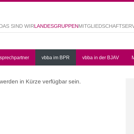
DAS SIND WIR
LANDESGRUPPEN
MITGLIEDSCHAFT
SER
sprechpartner
vbba im BPR
vbba in der BJAV
M
e werden in Kürze verfügbar sein.