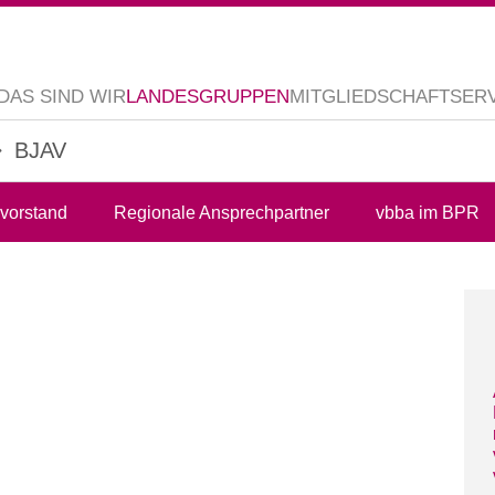
DAS SIND WIR
LANDESGRUPPEN
MITGLIEDSCHAFT
SER
BJAV
vorstand
Regionale Ansprechpartner
vbba im BPR