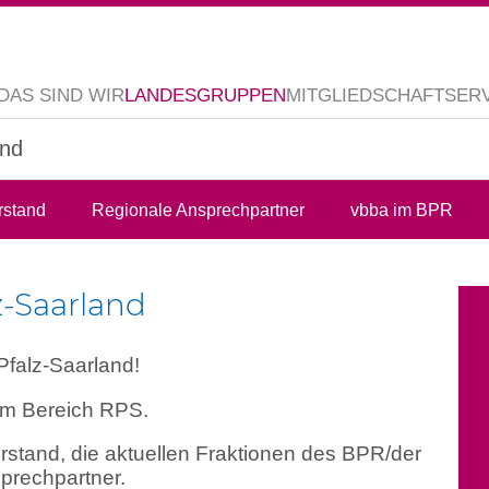
DAS SIND WIR
LANDESGRUPPEN
MITGLIEDSCHAFT
SER
and
rstand
Regionale Ansprechpartner
vbba im BPR
-Saarland
falz-Saarland!
em Bereich RPS.
rstand, die aktuellen Fraktionen des BPR/der
sprechpartner.