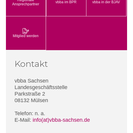
Regionale
vbba im BPR
vbba in der BJAV
Ansprechpartner
Mitglied werden
Kontakt
vbba Sachsen
Landesgeschäftsstelle
Parkstraße 2
08132 Mülsen
Telefon: n. a.
E-Mail:
info(at)vbba-sachsen.de